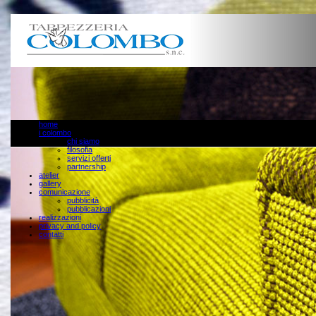
home
i colombo
chi siamo
filosofia
servizi offerti
partnership
atelier
gallery
comunicazione
pubblicità
pubblicazioni
realizzazioni
privacy and policy
contatti